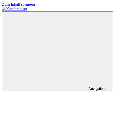
Zum Inhalt springen
Kinnbremser
Konzerte,
Musik
und
Schlüssel-
steckt-
Fotos
Navigation