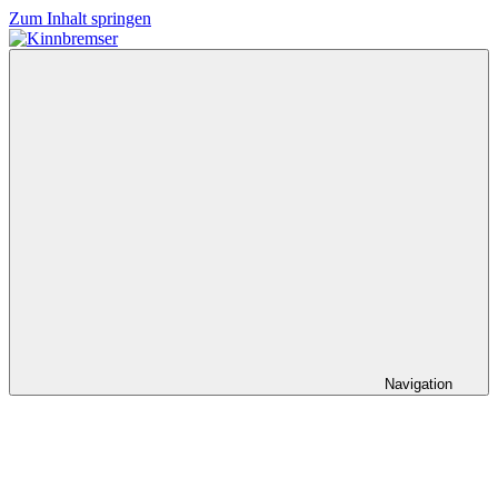
Zum Inhalt springen
Kinnbremser
Konzerte,
Musik
und
Schlüssel-
steckt-
Fotos
Navigation