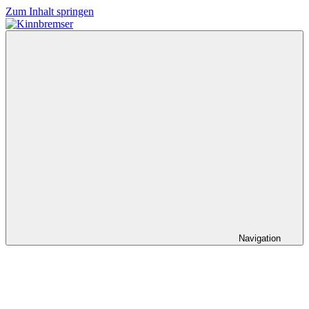
Zum Inhalt springen
Kinnbremser
Konzerte,
Musik
und
Schlüssel-
steckt-
Fotos
Navigation