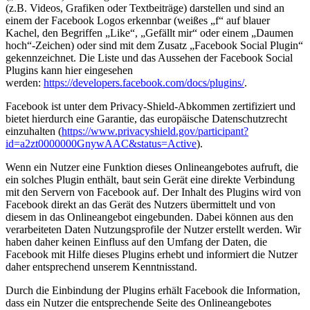
(z.B. Videos, Grafiken oder Textbeiträge) darstellen und sind an
einem der Facebook Logos erkennbar (weißes „f“ auf blauer
Kachel, den Begriffen „Like“, „Gefällt mir“ oder einem „Daumen
hoch“-Zeichen) oder sind mit dem Zusatz „Facebook Social Plugin“
gekennzeichnet. Die Liste und das Aussehen der Facebook Social
Plugins kann hier eingesehen
werden:
https://developers.facebook.com/docs/plugins/
.
Facebook ist unter dem Privacy-Shield-Abkommen zertifiziert und
bietet hierdurch eine Garantie, das europäische Datenschutzrecht
einzuhalten (
https://www.privacyshield.gov/participant?
id=a2zt0000000GnywAAC&status=Active
).
Wenn ein Nutzer eine Funktion dieses Onlineangebotes aufruft, die
ein solches Plugin enthält, baut sein Gerät eine direkte Verbindung
mit den Servern von Facebook auf. Der Inhalt des Plugins wird von
Facebook direkt an das Gerät des Nutzers übermittelt und von
diesem in das Onlineangebot eingebunden. Dabei können aus den
verarbeiteten Daten Nutzungsprofile der Nutzer erstellt werden. Wir
haben daher keinen Einfluss auf den Umfang der Daten, die
Facebook mit Hilfe dieses Plugins erhebt und informiert die Nutzer
daher entsprechend unserem Kenntnisstand.
Durch die Einbindung der Plugins erhält Facebook die Information,
dass ein Nutzer die entsprechende Seite des Onlineangebotes