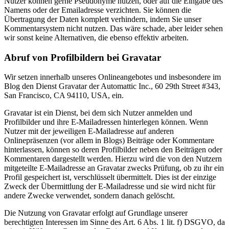
Nutzer können gerne Pseudonyme nutzen, oder auf die Eingabe des
Namens oder der Emailadresse verzichten. Sie können die
Übertragung der Daten komplett verhindern, indem Sie unser
Kommentarsystem nicht nutzen. Das wäre schade, aber leider sehen
wir sonst keine Alternativen, die ebenso effektiv arbeiten.
Abruf von Profilbildern bei Gravatar
Wir setzen innerhalb unseres Onlineangebotes und insbesondere im
Blog den Dienst Gravatar der Automattic Inc., 60 29th Street #343,
San Francisco, CA 94110, USA, ein.
Gravatar ist ein Dienst, bei dem sich Nutzer anmelden und
Profilbilder und ihre E-Mailadressen hinterlegen können. Wenn
Nutzer mit der jeweiligen E-Mailadresse auf anderen
Onlinepräsenzen (vor allem in Blogs) Beiträge oder Kommentare
hinterlassen, können so deren Profilbilder neben den Beiträgen oder
Kommentaren dargestellt werden. Hierzu wird die von den Nutzern
mitgeteilte E-Mailadresse an Gravatar zwecks Prüfung, ob zu ihr ein
Profil gespeichert ist, verschlüsselt übermittelt. Dies ist der einzige
Zweck der Übermittlung der E-Mailadresse und sie wird nicht für
andere Zwecke verwendet, sondern danach gelöscht.
Die Nutzung von Gravatar erfolgt auf Grundlage unserer
berechtigten Interessen im Sinne des Art. 6 Abs. 1 lit. f) DSGVO, da