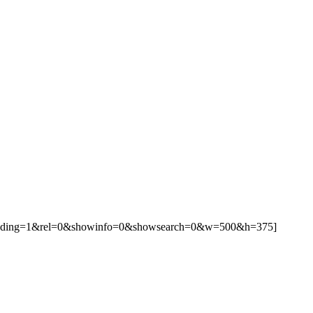
randing=1&rel=0&showinfo=0&showsearch=0&w=500&h=375]