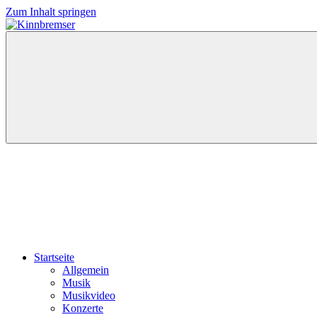
Zum Inhalt springen
Kinnbremser
Konzerte,
Musik
und
Schlüssel-
steckt-
Fotos
Startseite
Allgemein
Musik
Musikvideo
Konzerte