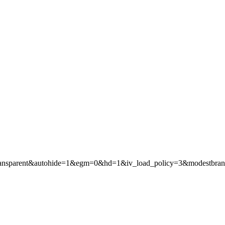
=transparent&autohide=1&egm=0&hd=1&iv_load_policy=3&modestb