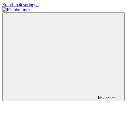
Zum Inhalt springen
Kinnbremser
Konzerte,
Musik
und
Schlüssel-
steckt-
Fotos
Navigation