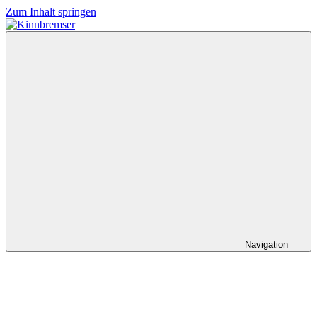
Zum Inhalt springen
Kinnbremser
Konzerte,
Musik
und
Schlüssel-
steckt-
Fotos
Navigation