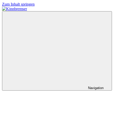
Zum Inhalt springen
Kinnbremser
Konzerte,
Musik
und
Schlüssel-
steckt-
Fotos
Navigation