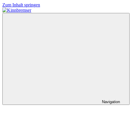
Zum Inhalt springen
Kinnbremser
Konzerte,
Musik
und
Schlüssel-
steckt-
Fotos
Navigation