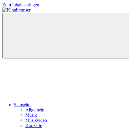
Zum Inhalt springen
Kinnbremser
Konzerte,
Musik
und
Schlüssel-
steckt-
Fotos
Startseite
Allgemein
Musik
Musikvideo
Konzerte