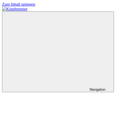
Zum Inhalt springen
Kinnbremser
Konzerte,
Musik
und
Schlüssel-
steckt-
Fotos
Navigation