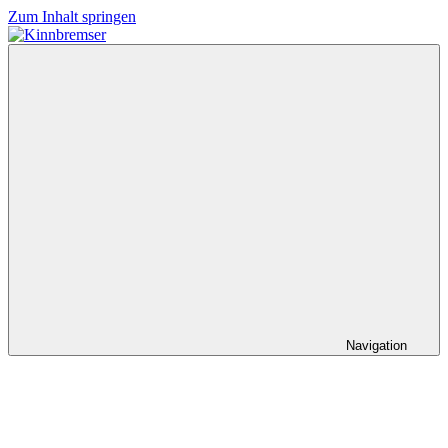
Zum Inhalt springen
Kinnbremser
Konzerte,
Musik
und
Schlüssel-
steckt-
Fotos
Navigation