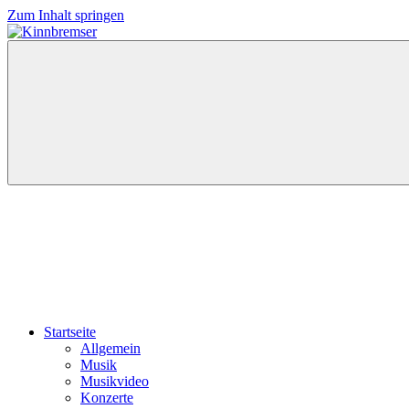
Zum Inhalt springen
Kinnbremser
Konzerte,
Musik
und
Schlüssel-
steckt-
Fotos
Startseite
Allgemein
Musik
Musikvideo
Konzerte