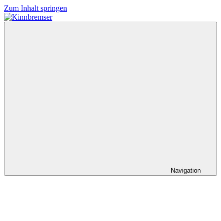
Zum Inhalt springen
Kinnbremser
Konzerte,
Musik
und
Schlüssel-
steckt-
Fotos
Navigation