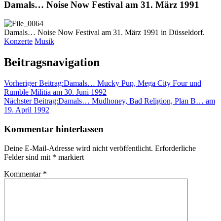
Damals… Noise Now Festival am 31. März 1991
Damals… Noise Now Festival am 31. März 1991 in Düsseldorf.
Konzerte
Musik
Beitragsnavigation
Vorheriger Beitrag:
Damals… Mucky Pup, Mega City Four und
Rumble Militia am 30. Juni 1992
Nächster Beitrag:
Damals… Mudhoney, Bad Religion, Plan B… am
19. April 1992
Kommentar hinterlassen
Deine E-Mail-Adresse wird nicht veröffentlicht.
Erforderliche
Felder sind mit
*
markiert
Kommentar
*