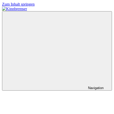
Zum Inhalt springen
Kinnbremser
Konzerte,
Musik
und
Schlüssel-
steckt-
Fotos
Navigation