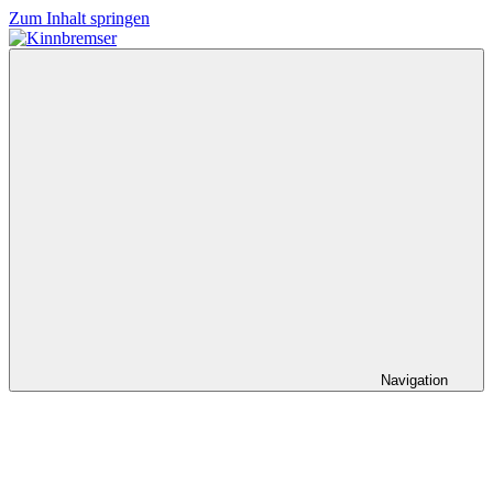
Zum Inhalt springen
Kinnbremser
Konzerte,
Musik
und
Schlüssel-
steckt-
Fotos
Navigation